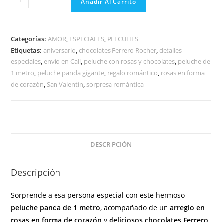
Añadir Al Carrito
Categorías:
AMOR
,
ESPECIALES
,
PELCUHES
Etiquetas:
aniversario
,
chocolates Ferrero Rocher
,
detalles
especiales
,
envío en Cali
,
peluche con rosas y chocolates
,
peluche de
1 metro
,
peluche panda gigante
,
regalo romántico
,
rosas en forma
de corazón
,
San Valentín
,
sorpresa romántica
DESCRIPCIÓN
Descripción
Sorprende a esa persona especial con este hermoso
peluche panda de 1 metro
, acompañado de un
arreglo en
rosas en forma de corazón
y
deliciosos chocolates Ferrero