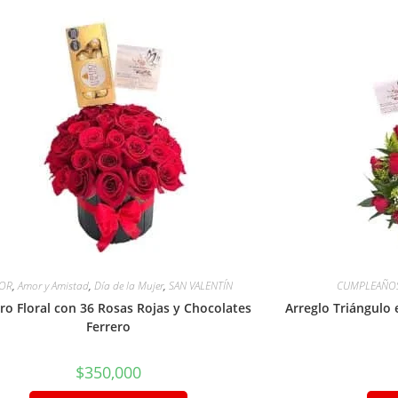
OR
,
Amor y Amistad
,
Día de la Mujer
,
SAN VALENTÍN
CUMPLEAÑO
dro Floral con 36 Rosas Rojas y Chocolates
Arreglo Triángulo
Ferrero
$
350,000