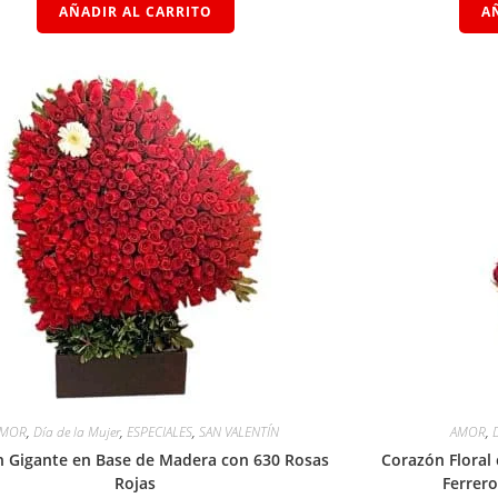
AÑADIR AL CARRITO
A
AMOR
,
Día de la Mujer
,
ESPECIALES
,
SAN VALENTÍN
AMOR
,
 Gigante en Base de Madera con 630 Rosas
Corazón Floral
Rojas
Ferrer