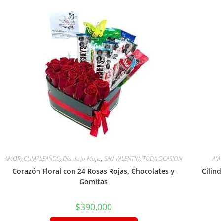
AMOR
,
CUMPLEAÑOS
,
Día de la Mujer
,
SAN VALENTÍN
,
TODA OCASION
AM
Corazón Floral con 24 Rosas Rojas, Chocolates y
Cilin
Gomitas
$
390,000