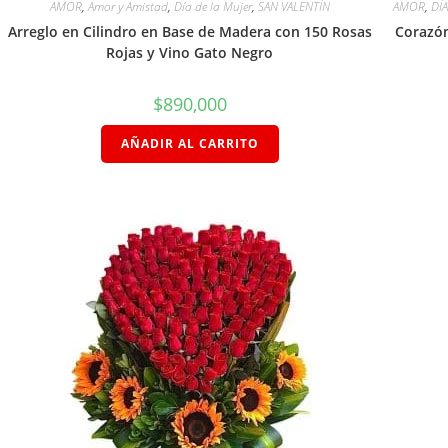
AMOR
,
Amor y Amistad
,
Día de la Mujer
,
SAN VALENTÍN
AMOR
,
DÍ
Arreglo en Cilindro en Base de Madera con 150 Rosas
Corazón
Rojas y Vino Gato Negro
$
890,000
AÑADIR AL CARRITO