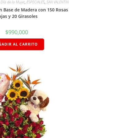
,
Día de la Mujer
,
ESPECIALES
,
SAN VALENTÍN
en Base de Madera con 150 Rosas
jas y 20 Girasoles
$
990,000
ÑADIR AL CARRITO