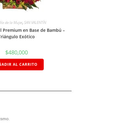
Día de la Mujer
,
SAN VALENTÍN
ral Premium en Base de Bambú –
Triángulo Exótico
$
480,000
ÑADIR AL CARRITO
ismo.