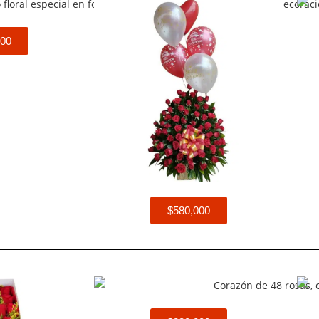
000
$580,000