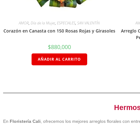
AMOR
,
Día de la Mujer
,
ESPECIALES
,
SAN VALENTÍN
A
Corazón en Canasta con 150 Rosas Rojas y Girasoles
Arreglo C
P
$
880,000
AÑADIR AL CARRITO
Hermoso
En
Floristería Cali
, ofrecemos los mejores arreglos florales con ent