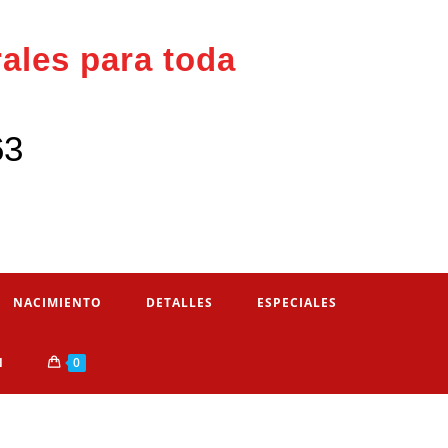
rales para toda
63
NACIMIENTO
DETALLES
ESPECIALES
N
0