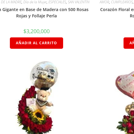
A DE LA MADRE
,
Día de la Mujer
,
ESPECIALES
,
SAN VALENTÍN
AMOR
,
CUMPLEAÑOS
 Gigante en Base de Madera con 500 Rosas
Corazón Floral 
Rojas y Follaje Perla
Ro
$
3,200,000
AÑADIR AL CARRITO
A