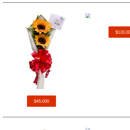
$120.0
$45.000