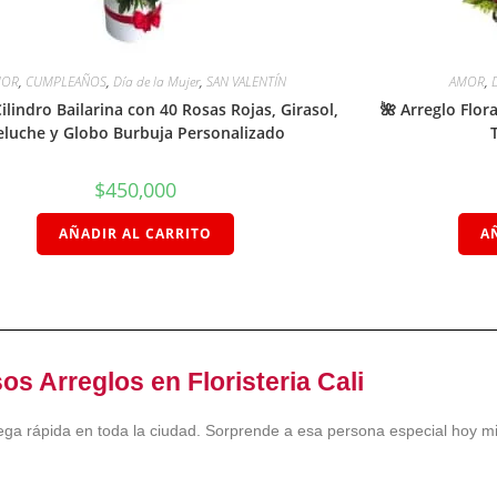
MOR
,
CUMPLEAÑOS
,
Día de la Mujer
,
SAN VALENTÍN
AMOR
,
ilindro Bailarina con 40 Rosas Rojas, Girasol,
🌺 Arreglo Flo
eluche y Globo Burbuja Personalizado
$
450,000
AÑADIR AL CARRITO
A
s Arreglos en Floristeria Cali
rega rápida en toda la ciudad. Sorprende a esa persona especial hoy m