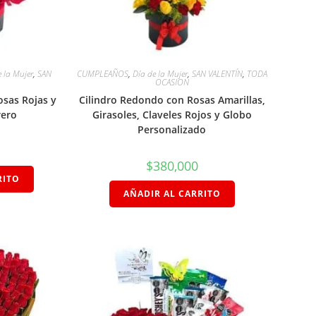
e la Mujer
,
SAN
CUMPLEAÑOS
,
Día de la Mujer
,
SAN VALENTÍN
,
TODA
OCASION
osas Rojas y
Cilindro Redondo con Rosas Amarillas,
rero
Girasoles, Claveles Rojos y Globo
Personalizado
$
380,000
RITO
AÑADIR AL CARRITO