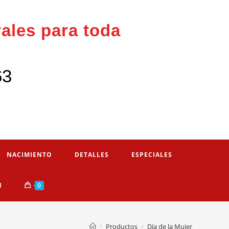
rales para toda
63
NACIMIENTO
DETALLES
ESPECIALES
N
0
>
Productos
>
Día de la Mujer