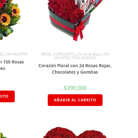
ES
,
SAN VALENTÍN
AMOR
,
CUMPLEAÑOS
,
Día de la Mujer
,
SAN
VALENTÍN
,
TODA OCASION
n 150 Rosas
Corazón Floral con 24 Rosas Rojas,
les
Chocolates y Gomitas
$
390,000
RITO
AÑADIR AL CARRITO