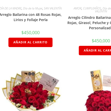
DÍA DE LA MADRE
,
Día de la Mujer
,
SAN VALENTÍN
AMOR
,
CUMPLEAÑOS
,
Día de
VALENTÍN
Arreglo Bailarina con 48 Rosas Rojas,
Arreglo Cilindro Bailarin
Lirios y Follaje Perla
Rojas, Girasol, Peluche y
Personaliza
$
450,000
$
450,000
AÑADIR AL CARRITO
AÑADIR AL CAR