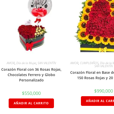
AMOR
,
Día de la Mujer
,
SAN VALENTÍN
AMOR
,
CUMPLEAÑOS
,
Día de la 
SAN VALENTÍN
Corazón Floral con 36 Rosas Rojas,
Corazón Floral en Base 
Chocolates Ferrero y Globo
150 Rosas Rojas y 20
Personalizado
$
990,000
$
550,000
AÑADIR AL CAR
AÑADIR AL CARRITO