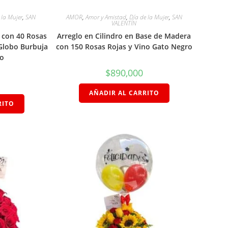
 la Mujer
,
SAN
AMOR
,
Amor y Amistad
,
Día de la Mujer
,
SAN
VALENTÍN
a con 40 Rosas
Arreglo en Cilindro en Base de Madera
 Globo Burbuja
con 150 Rosas Rojas y Vino Gato Negro
do
$
890,000
AÑADIR AL CARRITO
RITO