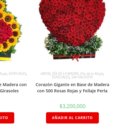
Mujer
,
ESPECIALES
,
AMOR
,
DÍA DE LA MADRE
,
Día de la Mujer
,
ESPECIALES
,
SAN VALENTÍN
de Madera con
Corazón Gigante en Base de Madera
 Girasoles
con 500 Rosas Rojas y Follaje Perla
$
3,200,000
RITO
AÑADIR AL CARRITO