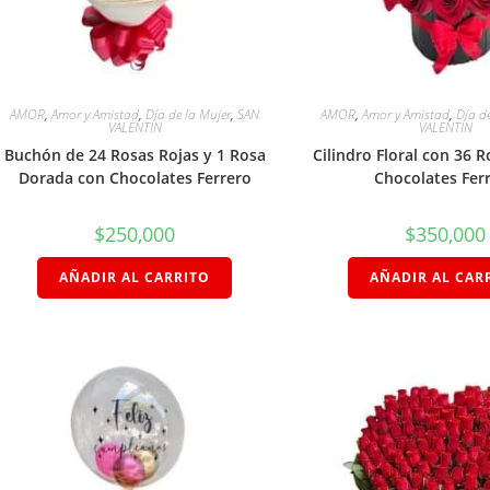
AMOR
,
Amor y Amistad
,
Día de la Mujer
,
SAN
AMOR
,
Amor y Amistad
,
Día d
VALENTÍN
VALENTÍN
Buchón de 24 Rosas Rojas y 1 Rosa
Cilindro Floral con 36 R
Dorada con Chocolates Ferrero
Chocolates Fer
$
250,000
$
350,000
AÑADIR AL CARRITO
AÑADIR AL CAR