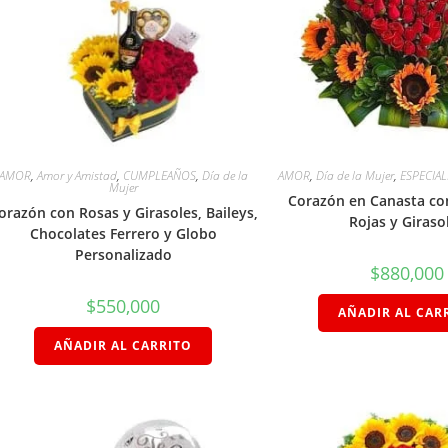
AMOR
,
Amor y Amistad
,
CUMPLEAÑOS
,
Día de la
AMOR
,
Día de la Mujer
,
ESPECIAL
Mujer
Corazón en Canasta co
orazón con Rosas y Girasoles, Baileys,
Rojas y Giraso
Chocolates Ferrero y Globo
Personalizado
$
880,000
$
550,000
AÑADIR AL CAR
AÑADIR AL CARRITO