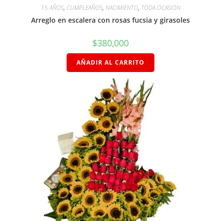
15 AÑOS
,
CUMPLEAÑOS
,
NACIMIENTO
,
TODA OCASION
Arreglo en escalera con rosas fucsia y girasoles
$
380,000
AÑADIR AL CARRITO