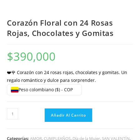
Corazón Floral con 24 Rosas
Rojas, Chocolates y Gomitas
$
390,000
❤️🌹 Corazón con 24 rosas rojas, chocolates y gomitas. Un
regalo romántico y dulce para sorprender.
Peso colombiano ($) - COP
Añadir Al Carrito
Categorías:
AMOR
,
CUMPLEAÑOS
,
Día de la Mujer
,
SAN VALENTÍN
,