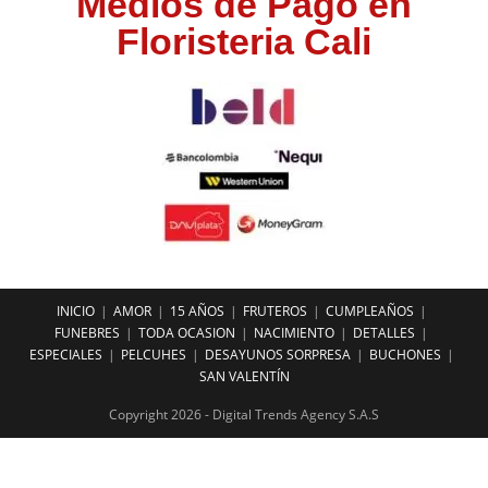
Medios de Pago en
Floristeria Cali
INICIO
AMOR
15 AÑOS
FRUTEROS
CUMPLEAÑOS
FUNEBRES
TODA OCASION
NACIMIENTO
DETALLES
ESPECIALES
PELCUHES
DESAYUNOS SORPRESA
BUCHONES
SAN VALENTÍN
Copyright 2026 - Digital Trends Agency S.A.S