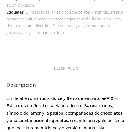
TODA OCASION
Etiquetas:
24 rosas rojas
,
arreglo con chocolates y gomitas
,
arreglo
romántico Cali
,
corazón con rosas rojas
,
corazón floral con dulces
,
detalle de amor divertido
,
Floristeria cali
,
regalo con flores y
golosinas
,
regalo romántico dulce
DESCRIPCIÓN
Descripción
Un detalle
romántico, dulce y lleno de encanto
❤️🌹🍫🍬.
Este
corazón floral
está elaborado con
24 rosas rojas
,
símbolo del amor y la pasión, acompañadas de
chocolates
y una
combinación de gomitas
, creando un regalo perfecto
que mezcla romanticismo y diversión en una sola