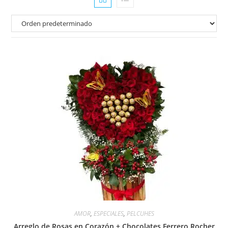
AMOR
,
ESPECIALES
,
PELCUHES
Arreglo de Rosas en Corazón + Chocolates Ferrero Rocher