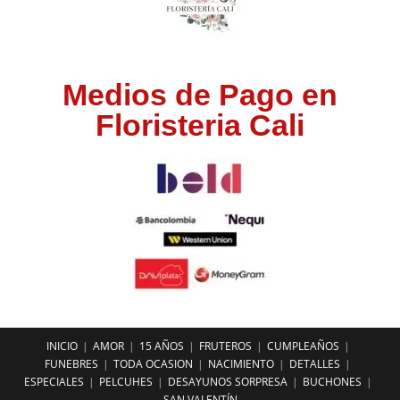
Medios de Pago en
Floristeria Cali
INICIO
AMOR
15 AÑOS
FRUTEROS
CUMPLEAÑOS
FUNEBRES
TODA OCASION
NACIMIENTO
DETALLES
ESPECIALES
PELCUHES
DESAYUNOS SORPRESA
BUCHONES
SAN VALENTÍN