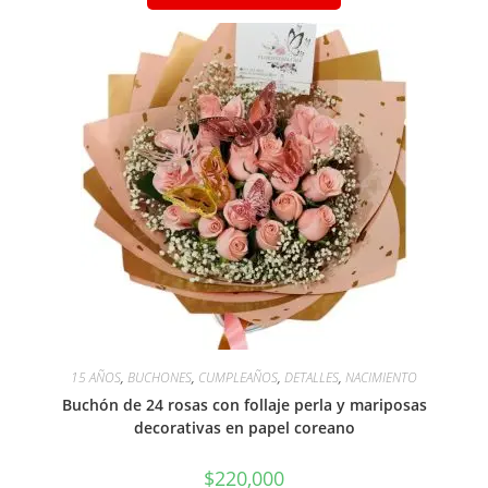
15 AÑOS
,
BUCHONES
,
CUMPLEAÑOS
,
DETALLES
,
NACIMIENTO
Buchón de 24 rosas con follaje perla y mariposas
decorativas en papel coreano
$
220,000