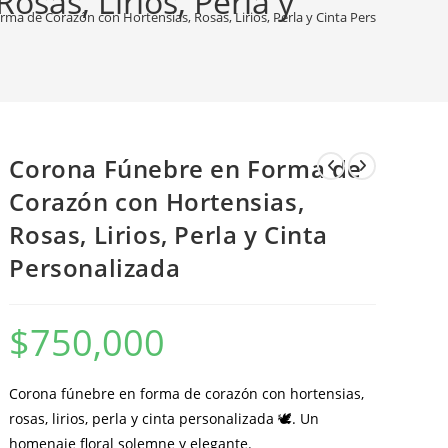
sas, Lirios, Perla y
ma de Corazón con Hortensias, Rosas, Lirios, Perla y Cinta Personalizada
Corona Fúnebre en Forma de
Corazón con Hortensias,
Rosas, Lirios, Perla y Cinta
Personalizada
$
750,000
Corona fúnebre en forma de corazón con hortensias,
rosas, lirios, perla y cinta personalizada 🕊️. Un
homenaje floral solemne y elegante.