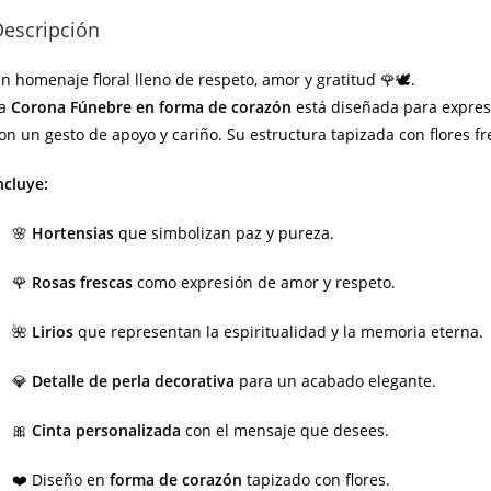
Descripción
n homenaje floral lleno de respeto, amor y gratitud 🌹🕊️.
La
Corona Fúnebre en forma de corazón
está diseñada para expres
on un gesto de apoyo y cariño. Su estructura tapizada con flores f
ncluye:
🌸
Hortensias
que simbolizan paz y pureza.
🌹
Rosas frescas
como expresión de amor y respeto.
🌺
Lirios
que representan la espiritualidad y la memoria eterna.
💎
Detalle de perla decorativa
para un acabado elegante.
🎀
Cinta personalizada
con el mensaje que desees.
❤️ Diseño en
forma de corazón
tapizado con flores.