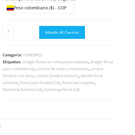
Peso colombiano ($) - COP
Añadir Al Carrito
Categoría:
FUNEBRES
Etiquetas:
arreglo floral con cinta personalizada
,
arreglo floral
para condolencias
,
corona de rosas y hortensias
,
corona
fúnebre con lirios
,
corona fúnebre corazón
,
detalle floral
solemne
,
flores para funeral Cali
,
flores para sepelio
,
floristería fúnebre Cali
,
homenaje floral Cali
N