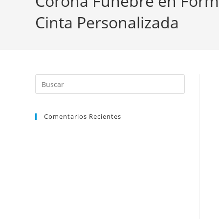
Corona Fúnebre en Forma 
Cinta Personalizada
Comentarios Recientes