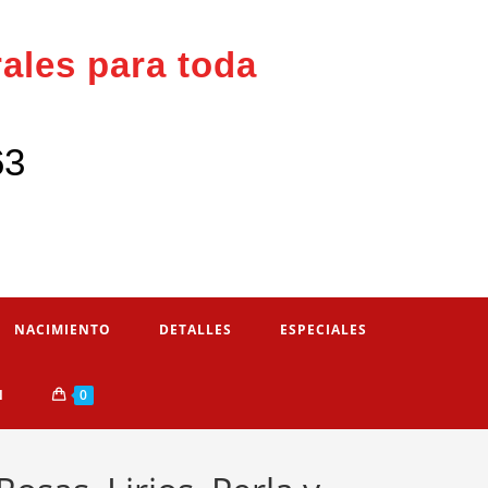
rales para toda
63
NACIMIENTO
DETALLES
ESPECIALES
N
0