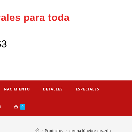
rales para toda
63
NACIMIENTO
DETALLES
ESPECIALES
N
0
>
Productos
>
corona fúnebre corazón