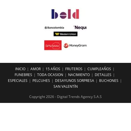
INICIO
AMOR
15 AÑOS
FRUTEROS
CUMPLEAÑOS
FUNEBRES
TODA OCASION
NACIMIENTO
DETALLES
ESPECIALES
PELCUHES
DESAYUNOS SORPRESA
BUCHONES
SAN VALENTÍN
Copyright 2026 - Digital Trends Agency S.A.S