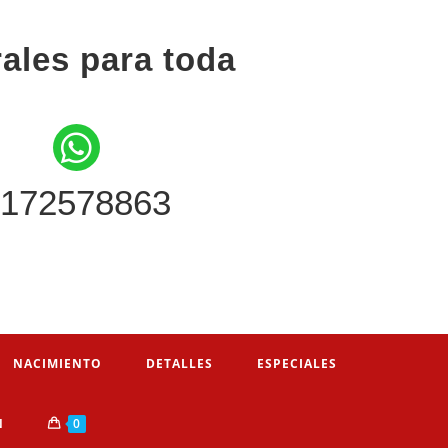
rales para toda
172578863
NACIMIENTO
DETALLES
ESPECIALES
N
0