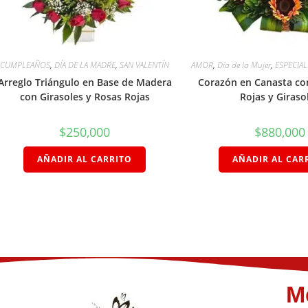
CUMPLEAÑOS
,
DÍA DE LA MADRE
,
SAN VALENTÍN
AMOR
,
Día de la Mujer
,
ESPECIAL
Arreglo Triángulo en Base de Madera
Corazón en Canasta co
con Girasoles y Rosas Rojas
Rojas y Giraso
$
250,000
$
880,000
AÑADIR AL CARRITO
AÑADIR AL CAR
M