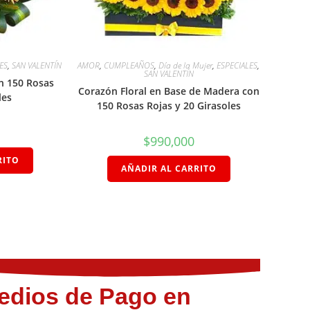
ES
,
SAN VALENTÍN
AMOR
,
CUMPLEAÑOS
,
Día de la Mujer
,
ESPECIALES
,
SAN VALENTÍN
n 150 Rosas
Corazón Floral en Base de Madera con
les
150 Rosas Rojas y 20 Girasoles
$
990,000
RITO
AÑADIR AL CARRITO
edios de Pago en