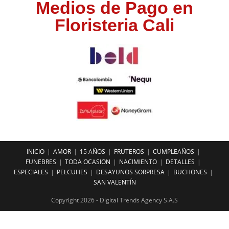
Medios de Pago en
Floristeria Cali
INICIO
AMOR
15 AÑOS
FRUTEROS
CUMPLEAÑOS
FUNEBRES
TODA OCASION
NACIMIENTO
DETALLES
ESPECIALES
PELCUHES
DESAYUNOS SORPRESA
BUCHONES
SAN VALENTÍN
Copyright 2026 - Digital Trends Agency S.A.S