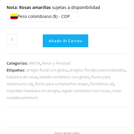
Nota: Rosas amarillas
sujetas a disponibilidad
Peso colombiano ($) - COP
Añadir Al Carrito
Categorías:
AMOR
,
Amor y Amistad
Etiquetas:
arreglo floral con globo
,
arreglos florales personalizados
,
bailarina de rosas
,
detalle romántico con globo
,
flores para
aniversario cali
,
flores para cumpleaños mujer
,
Floristeria cali
,
orquídea hawaiana en arreglo
,
regalo romántico con rosas
,
rosas
rosadas premium
DESCRIPCIÓN