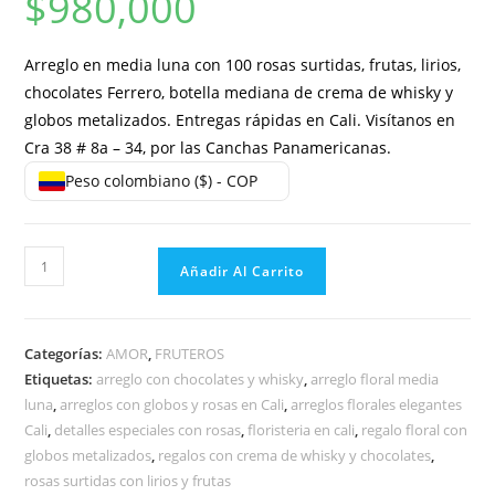
$
980,000
Arreglo en media luna con 100 rosas surtidas, frutas, lirios,
chocolates Ferrero, botella mediana de crema de whisky y
globos metalizados. Entregas rápidas en Cali. Visítanos en
Cra 38 # 8a – 34, por las Canchas Panamericanas.
Peso colombiano ($) - COP
Añadir Al Carrito
Categorías:
AMOR
,
FRUTEROS
Etiquetas:
arreglo con chocolates y whisky
,
arreglo floral media
luna
,
arreglos con globos y rosas en Cali
,
arreglos florales elegantes
Cali
,
detalles especiales con rosas
,
floristeria en cali
,
regalo floral con
globos metalizados
,
regalos con crema de whisky y chocolates
,
rosas surtidas con lirios y frutas