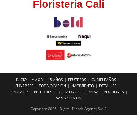
Floristeria Cali
INICIO
AMOR
15 AÑOS
FRUTEROS
CUMPLEAÑOS
FUNEBRES
TODA OCASION
NACIMIENTO
DETALLES
ESPECIALES
PELCUHES
DESAYUNOS SORPRESA
BUCHONES
SAN VALENTÍN
Copyright 2026 - Digital Trends Agency S.A.S