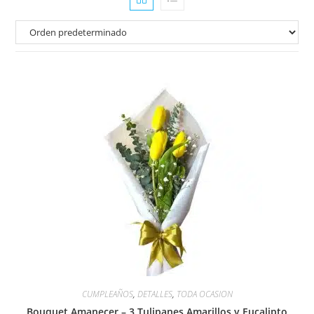
CUMPLEAÑOS
,
DETALLES
,
TODA OCASION
Bouquet Amanecer – 3 Tulipanes Amarillos y Eucalipto