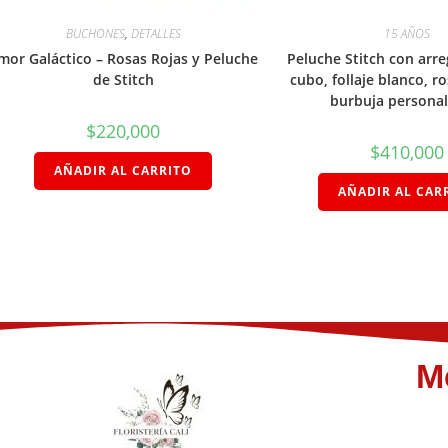
BUCHONES
,
DETALLES
15 AÑOS
mor Galáctico – Rosas Rojas y Peluche
Peluche Stitch con arreg
de Stitch
cubo, follaje blanco, r
burbuja persona
$
220,000
$
410,000
AÑADIR AL CARRITO
AÑADIR AL CAR
M