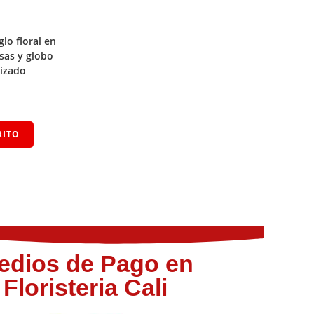
lo floral en
osas y globo
lizado
RITO
edios de Pago en
Floristeria Cali