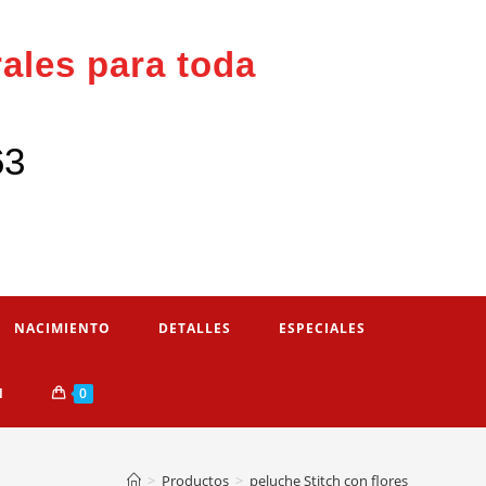
rales para toda
63
NACIMIENTO
DETALLES
ESPECIALES
N
0
>
Productos
>
peluche Stitch con flores