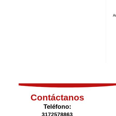
A
Contáctanos
Teléfono:
3172578863