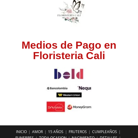
Medios de Pago en
Floristeria Cali
INICIO
AMOR
15 AÑOS
FRUTEROS
CUMPLEAÑOS
FUNEBRES
TODA OCASION
NACIMIENTO
DETALLES