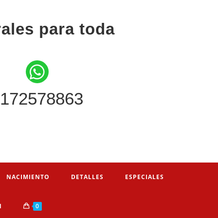
rales para toda
172578863
NACIMIENTO
DETALLES
ESPECIALES
N
0