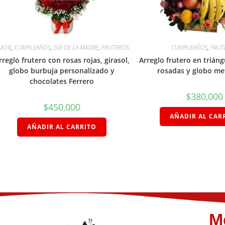
MOR
,
CUMPLEAÑOS
,
DÍA DE LA MADRE
,
FRUTEROS
CUMPLEAÑOS
,
FRUT
rreglo frutero con rosas rojas, girasol,
Arreglo frutero en trián
globo burbuja personalizado y
rosadas y globo me
chocolates Ferrero
$
380,000
$
450,000
AÑADIR AL CAR
AÑADIR AL CARRITO
M