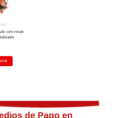
EROS
gulo con rosas
talizado
RITO
edios de Pago en