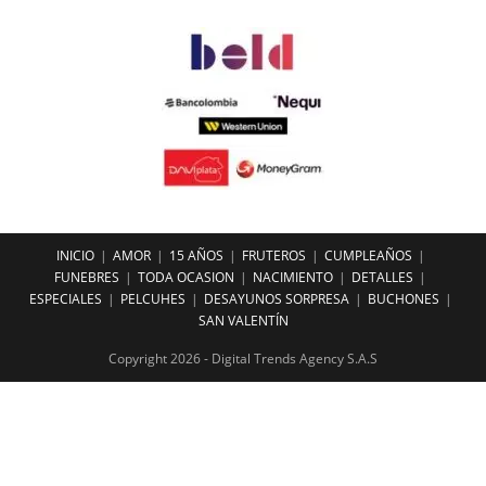
INICIO
AMOR
15 AÑOS
FRUTEROS
CUMPLEAÑOS
FUNEBRES
TODA OCASION
NACIMIENTO
DETALLES
ESPECIALES
PELCUHES
DESAYUNOS SORPRESA
BUCHONES
SAN VALENTÍN
Copyright 2026 - Digital Trends Agency S.A.S