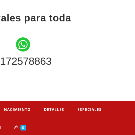
rales para toda
172578863
NACIMIENTO
DETALLES
ESPECIALES
N
0