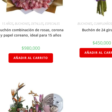
15 AÑOS
,
BUCHONES
,
DETALLES
,
ESPECIALES
BUCHONES
,
CUMPLEAÑO
uchón combinación de rosas, corona
Buchón de 24 gir
y papel coreano, ideal para 15 años
$
450,000
$
980,000
AÑADIR AL CAR
AÑADIR AL CARRITO