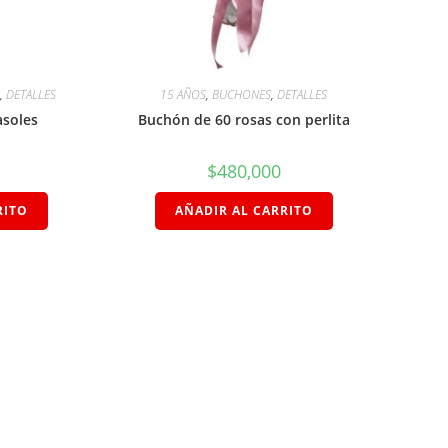
S
,
DETALLES
15 AÑOS
,
BUCHONES
,
DETALLES
asoles
Buchón de 60 rosas con perlita
$
480,000
RITO
AÑADIR AL CARRITO