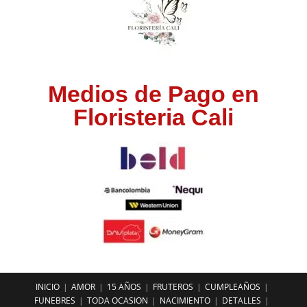
Medios de Pago en
Floristeria Cali
INICIO
AMOR
15 AÑOS
FRUTEROS
CUMPLEAÑOS
FUNEBRES
TODA OCASION
NACIMIENTO
DETALLES