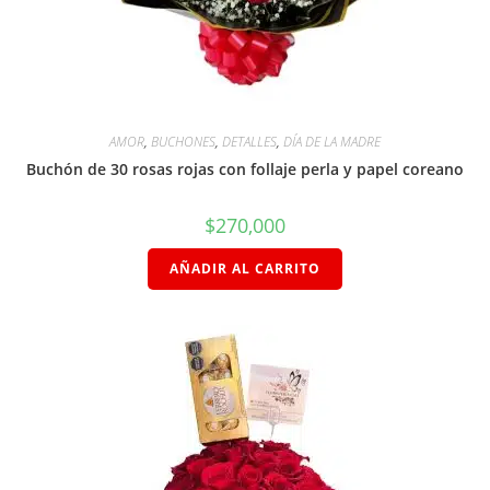
AMOR
,
BUCHONES
,
DETALLES
,
DÍA DE LA MADRE
Buchón de 30 rosas rojas con follaje perla y papel coreano
$
270,000
AÑADIR AL CARRITO