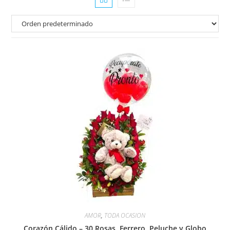
AMOR
,
TODA OCASION
Corazón Cálido – 30 Rosas, Ferrero, Peluche y Globo