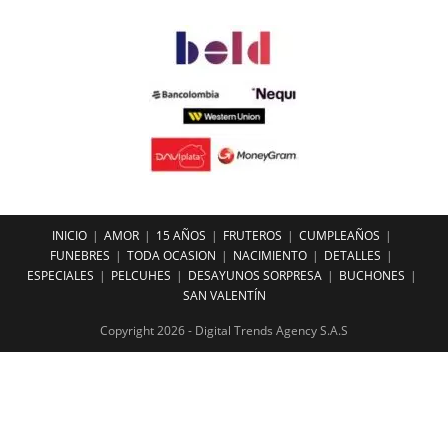
INICIO
AMOR
15 AÑOS
FRUTEROS
CUMPLEAÑOS
FUNEBRES
TODA OCASION
NACIMIENTO
DETALLES
ESPECIALES
PELCUHES
DESAYUNOS SORPRESA
BUCHONES
SAN VALENTÍN
Copyright 2026 - Digital Trends Agency S.A.S