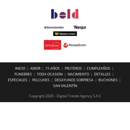
INICIO
AMOR
15 AÑOS
FRUTEROS
CUMPLEAÑOS
FUNEBRES
TODA OCASION
NACIMIENTO
DETALLES
ESPECIALES
PELCUHES
DESAYUNOS SORPRESA
BUCHONES
SAN VALENTÍN
Copyright 2026 - Digital Trends Agency S.A.S