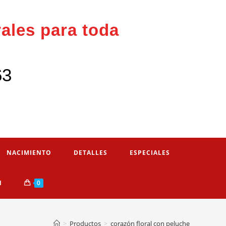
rales para toda
63
NACIMIENTO
DETALLES
ESPECIALES
N
0
>
Productos
>
corazón floral con peluche