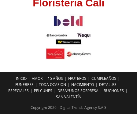
Floristeria Cali
INICIO
AMOR
15 AÑOS
FRUTEROS
CUMPLEAÑOS
FUNEBRES
TODA OCASION
NACIMIENTO
DETALLES
ESPECIALES
PELCUHES
DESAYUNOS SORPRESA
BUCHONES
SAN VALENTÍN
Copyright 2026 - Digital Trends Agency S.A.S