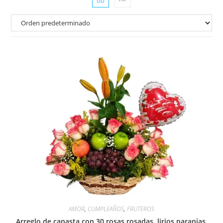
AMOR
,
CUMPLEAÑOS
,
FRUTEROS
Arreglo de canasta con 30 rosas rosadas, lirios naranjas,