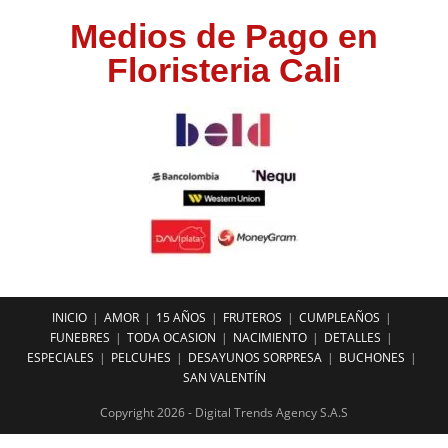
Medios de Pago en
Floristeria Cali
INICIO
AMOR
15 AÑOS
FRUTEROS
CUMPLEAÑOS
FUNEBRES
TODA OCASION
NACIMIENTO
DETALLES
ESPECIALES
PELCUHES
DESAYUNOS SORPRESA
BUCHONES
SAN VALENTÍN
Copyright 2026 - Digital Trends Agency S.A.S