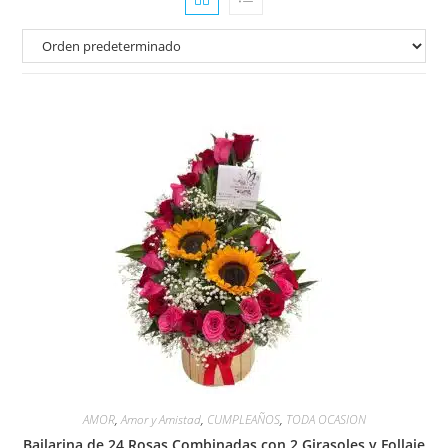
AMOR
,
Amor y Amistad
,
CUMPLEAÑOS
,
TODA OCASION
Bailarina de 24 Rosas Combinadas con 2 Girasoles y Follaje